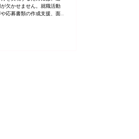
用が欠かせません。就職活動
得や応募書類の作成支援、面
厚いサポートを受けられま
場での人間関係の構築や業務
..