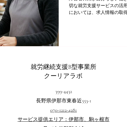
切な就労支援サービスの活
においては、求人情報の取
接の準備など、段階的に手
す。また、就職した後も職
内容への理解促進など、定着.
就労継続支援B型事業所
クーリアラボ
399-4432
長野県伊那市東春近553-1
070-1212-4281
​サービス提供エリア：伊那市、駒ヶ根市