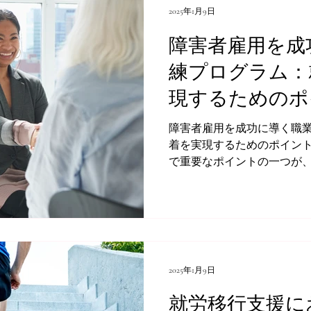
2025年1月9日
障害者雇用を成
練プログラム：
現するためのポ
障害者雇用を成功に導く職
着を実現するためのポイント 障害者雇用を促進するう
で重要なポイントの一つが
を提供することです。障害
を活かしながら働くために
識を身につける機会...
2025年1月9日
就労移行支援に