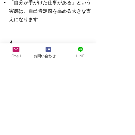
「自分が手がけた仕事がある」という
実感は、自己肯定感を高める大きな支
えになります
4
Email
お問い合わせフォーム
LINE
あなたにできることが、きっと
あります
福祉の経験がなくても、「人に向き合
いたい」という気持ちがあれば大歓迎
です。
この理念に共感し、「誰かのゴールに
寄り添いたい」と思える前向きな方
と、ぜひ一緒に働きたいと思っていま